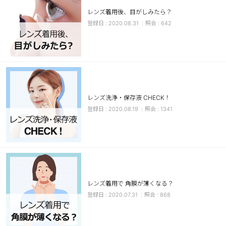
レンズ着用後、目がしみたら？
ブラウン
チョコ
2020.08.31
642
グレー
ブラック
ヘーゼル
グリーン
ブルー
ピンク
透明
乱視用
レンズ洗浄・保存液 CHECK！
ハロウィンカラコン
2020.08.19
1341
ケア用品
レビュー
EYEしてる
レンズ着用で 角膜が薄くなる？
2020.07.31
868
総合掲示板