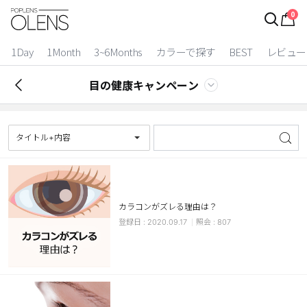
0
ログイン
お得逃しています。
|
1Day
1Month
3~6Months
カラーで探す
BEST
レビュー
カラコン比較
目の健康キャンペーン
今月限定特典
ベスト
タイトル+内容
カラコン
装着期間
カラコンがズレる理由は？
1 Day
2 Weeks
2020.09.17
807
1 Month
3~6 Months
よりどりキット
カラー