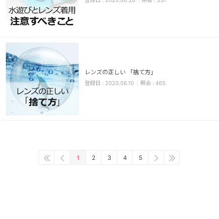
2020.06.26
331
レンズの正しい 「捨て方」
2020.06.10
465
1
2
3
4
5