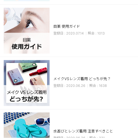
カスタマーサービス
ショッピングガイド
目薬 使用ガイド
2020.07.14
1013
アプリダウンロード
INSTAGRAM
TWITTER
LINE
FACEBOOK
メイクVSレンズ着用 どっちが先？
2020.06.26
1638
水遊びとレンズ着用 注意すべきこと