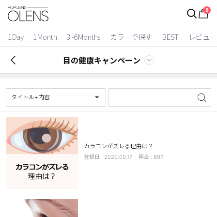
0
ログイン
お得逃しています。
|
1Day
1Month
3~6Months
カラーで探す
BEST
レビュー
カラコン比較
目の健康キャンペーン
今月限定特典
ベスト
タイトル+内容
カラコン
装着期間
カラコンがズレる理由は？
1 Day
2 Weeks
2020.09.17
807
1 Month
3~6 Months
よりどりキット
カラー