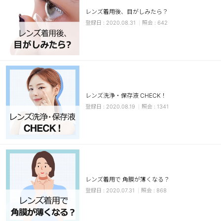
レンズ着用後、目がしみたら？
ブラウン
チョコ
2020.08.31
642
グレー
ブラック
ヘーゼル
グリーン
ブルー
ピンク
透明
乱視用
レンズ洗浄・保存液 CHECK！
ハロウィンカラコン
2020.08.19
1341
ケア用品
レビュー
EYEしてる
レンズ着用で 角膜が薄くなる？
2020.07.31
868
総合掲示板