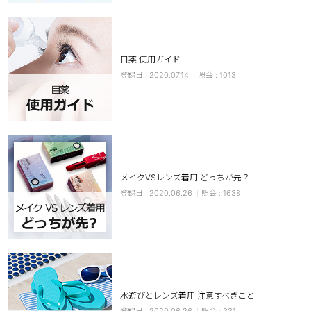
カスタマーサービス
ショッピングガイド
目薬 使用ガイド
2020.07.14
1013
アプリダウンロード
INSTAGRAM
TWITTER
LINE
FACEBOOK
メイクVSレンズ着用 どっちが先？
2020.06.26
1638
水遊びとレンズ着用 注意すべきこと