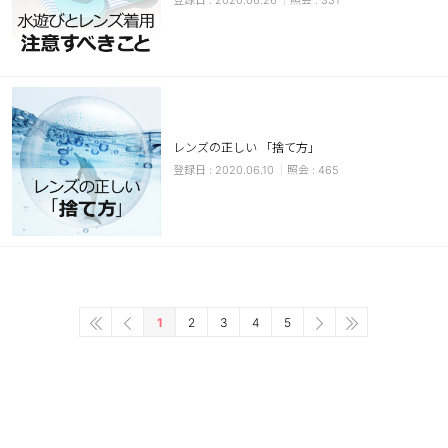
2020.06.26
331
レンズの正しい 「捨て方」
2020.06.10
465
1
2
3
4
5