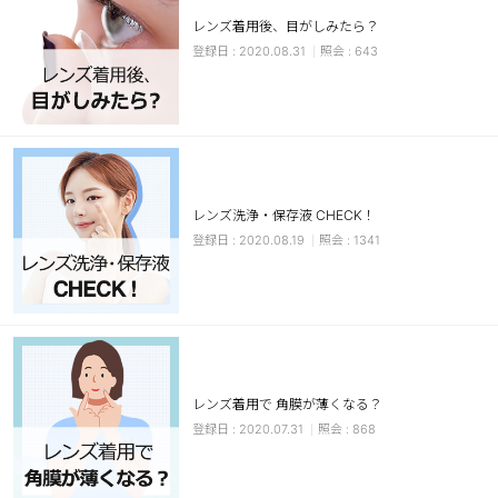
レンズ着用後、目がしみたら？
ブラウン
チョコ
2020.08.31
643
グレー
ブラック
ヘーゼル
グリーン
ブルー
ピンク
透明
乱視用
レンズ洗浄・保存液 CHECK！
ハロウィンカラコン
2020.08.19
1341
ケア用品
レビュー
EYEしてる
レンズ着用で 角膜が薄くなる？
2020.07.31
868
総合掲示板