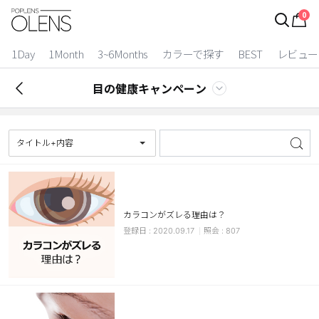
0
ログイン
お得逃しています。
|
1Day
1Month
3~6Months
カラーで探す
BEST
レビュー
カラコン比較
目の健康キャンペーン
今月限定特典
ベスト
タイトル+内容
カラコン
装着期間
カラコンがズレる理由は？
1 Day
2 Weeks
2020.09.17
807
1 Month
3~6 Months
よりどりキット
カラー