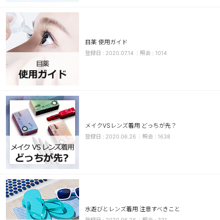
カスタマーサービス
ショッピングガイド
目薬 使用ガイド
2020.07.14
1014
アプリダウンロード
INSTAGRAM
TWITTER
LINE
FACEBOOK
メイクVSレンズ着用 どっちが先？
2020.06.26
1638
水遊びとレンズ着用 注意すべきこと