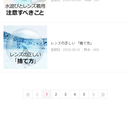
2020.06.26
331
レンズの正しい 「捨て方」
2020.06.10
465
1
2
3
4
5