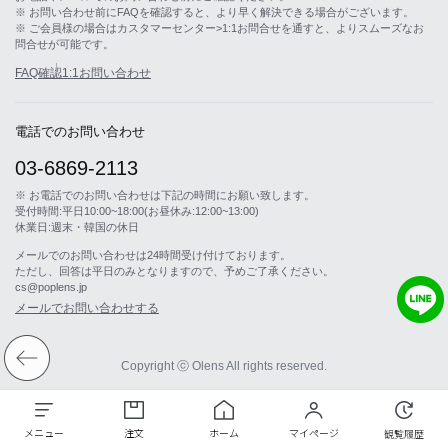
※ お問い合わせ前にFAQを確認すると、より早く解決できる場合がございます。
※ ご会員様の場合はカスタマーセンター>1:1お問合せを通すと、よりスムーズなお
問合せが可能です。
FAQ確認
1:1お問い合わせ
電話でのお問い合わせ
03-6869-2113
※ お電話でのお問い合わせは下記の時間にお願い致します。
受付時間:平日10:00~18:00(お昼休み:12:00~13:00)
休業日:週末・韓国の休日
メールでのお問い合わせは24時間受け付けております。
ただし、回答は平日のみとなりますので、予めご了承ください。
cs@poplens.jp
メールでお問い合わせする
Copyright ⓒ Olens All rights reserved.
メニュー
注文
ホーム
マイページ
観覧履歴