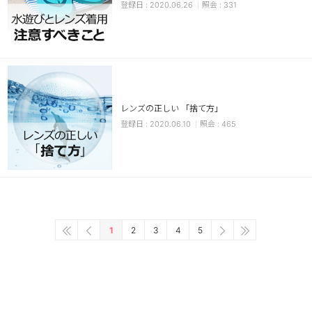
2020.06.26
331
レンズの正しい 「捨て方」
2020.06.10
465
1
2
3
4
5