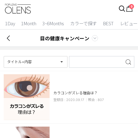
0
ログイン
お得逃しています。
|
1Day
1Month
3~6Months
カラーで探す
BEST
レビュー
カラコン比較
目の健康キャンペーン
今月限定特典
ベスト
タイトル+内容
カラコン
装着期間
カラコンがズレる理由は？
1 Day
2 Weeks
2020.09.17
807
1 Month
3~6 Months
よりどりキット
カラー