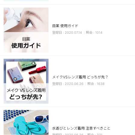
カスタマーサービス
ショッピングガイド
目薬 使用ガイド
2020.07.14
1014
アプリダウンロード
INSTAGRAM
TWITTER
LINE
FACEBOOK
メイクVSレンズ着用 どっちが先？
2020.06.26
1638
水遊びとレンズ着用 注意すべきこと