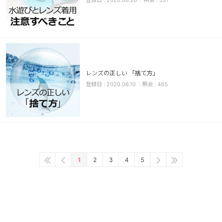
2020.06.26
331
レンズの正しい 「捨て方」
2020.06.10
465
1
2
3
4
5