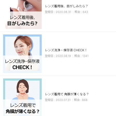
レンズ着用後、目がしみたら？
ブラウン
チョコ
2020.08.31
643
グレー
ブラック
ヘーゼル
グリーン
ブルー
ピンク
透明
乱視用
レンズ洗浄・保存液 CHECK！
ハロウィンカラコン
2020.08.19
1341
ケア用品
レビュー
EYEしてる
レンズ着用で 角膜が薄くなる？
2020.07.31
868
総合掲示板