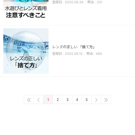
2020.06.26
331
レンズの正しい 「捨て方」
2020.06.10
465
1
2
3
4
5