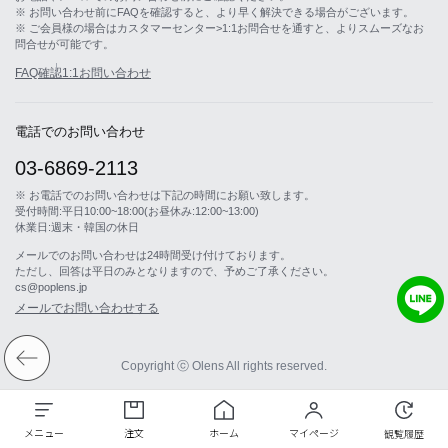
※ お問い合わせ前にFAQを確認すると、より早く解決できる場合がございます。
※ ご会員様の場合はカスタマーセンター>1:1お問合せを通すと、よりスムーズなお
問合せが可能です。
FAQ確認
1:1お問い合わせ
電話でのお問い合わせ
03-6869-2113
※ お電話でのお問い合わせは下記の時間にお願い致します。
受付時間:平日10:00~18:00(お昼休み:12:00~13:00)
休業日:週末・韓国の休日
メールでのお問い合わせは24時間受け付けております。
ただし、回答は平日のみとなりますので、予めご了承ください。
cs@poplens.jp
メールでお問い合わせする
Copyright ⓒ Olens All rights reserved.
メニュー
注文
ホーム
マイページ
観覧履歴