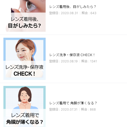
レンズ着用後、目がしみたら？
ブラウン
チョコ
2020.08.31
643
グレー
ブラック
ヘーゼル
グリーン
ブルー
ピンク
透明
乱視用
レンズ洗浄・保存液 CHECK！
ハロウィンカラコン
2020.08.19
1341
ケア用品
レビュー
EYEしてる
レンズ着用で 角膜が薄くなる？
2020.07.31
868
総合掲示板