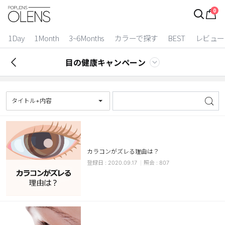
0
ログイン
お得逃しています。
|
1Day
1Month
3~6Months
カラーで探す
BEST
レビュー
カラコン比較
目の健康キャンペーン
今月限定特典
ベスト
タイトル+内容
カラコン
装着期間
カラコンがズレる理由は？
1 Day
2 Weeks
2020.09.17
807
1 Month
3~6 Months
よりどりキット
カラー