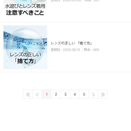
2020.06.26
331
レンズの正しい 「捨て方」
2020.06.10
465
1
2
3
4
5