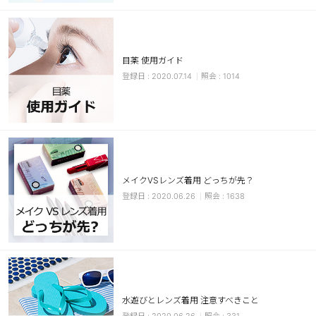
カスタマーサービス
ショッピングガイド
目薬 使用ガイド
2020.07.14
1014
アプリダウンロード
INSTAGRAM
TWITTER
LINE
FACEBOOK
メイクVSレンズ着用 どっちが先？
2020.06.26
1638
水遊びとレンズ着用 注意すべきこと