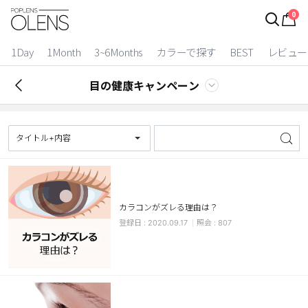
0
ログイン
お得逃しています。
|
1Day
1Month
3~6Months
カラーで探す
BEST
レビュー
カラコン比較
目の健康キャンペーン
今月限定特典
ベスト
タイトル+内容
カラコン
装着期間
カラコンがズレる理由は？
1 Day
2 Weeks
2020.09.17
807
1 Month
3~6 Months
よりどりキット
カラー