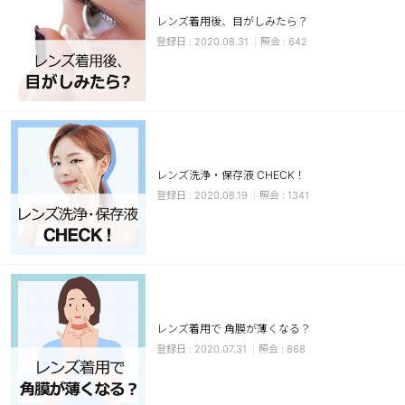
レンズ着用後、目がしみたら？
ブラウン
チョコ
2020.08.31
642
グレー
ブラック
ヘーゼル
グリーン
ブルー
ピンク
透明
乱視用
レンズ洗浄・保存液 CHECK！
ハロウィンカラコン
2020.08.19
1341
ケア用品
レビュー
EYEしてる
レンズ着用で 角膜が薄くなる？
2020.07.31
868
総合掲示板