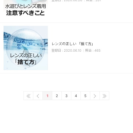
2020.06.26
331
レンズの正しい 「捨て方」
2020.06.10
465
1
2
3
4
5