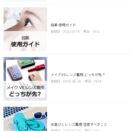
カスタマーサービス
ショッピングガイド
目薬 使用ガイド
2020.07.14
1013
アプリダウンロード
INSTAGRAM
TWITTER
LINE
FACEBOOK
メイクVSレンズ着用 どっちが先？
2020.06.26
1638
水遊びとレンズ着用 注意すべきこと