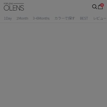
0
ログイン
お得逃しています。
|
1Day
1Month
3~6Months
カラーで探す
BEST
レビュー
カラコン比較
今月限定特典
ベスト
カラコン
装着期間
1 Day
2 Weeks
1 Month
3~6 Months
よりどりキット
カラー