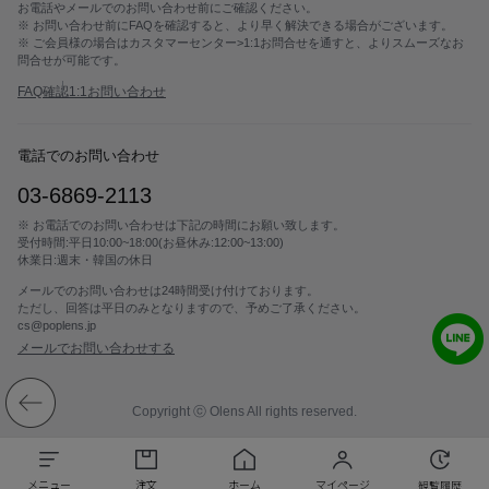
お電話やメールでのお問い合わせ前にご確認ください。
※ お問い合わせ前にFAQを確認すると、より早く解決できる場合がございます。
カスタマーサービス
※ ご会員様の場合はカスタマーセンター>1:1お問合せを通すと、よりスムーズなお
問合せが可能です。
ショッピングガイド
FAQ確認
1:1お問い合わせ
アプリダウンロード
電話でのお問い合わせ
03-6869-2113
INSTAGRAM
TWITTER
LINE
FACEBOOK
※ お電話でのお問い合わせは下記の時間にお願い致します。
受付時間:平日10:00~18:00(お昼休み:12:00~13:00)
休業日:週末・韓国の休日
メールでのお問い合わせは24時間受け付けております。
ただし、回答は平日のみとなりますので、予めご了承ください。
cs@poplens.jp
メールでお問い合わせする
Copyright ⓒ Olens All rights reserved.
メニュー
注文
ホーム
マイページ
観覧履歴