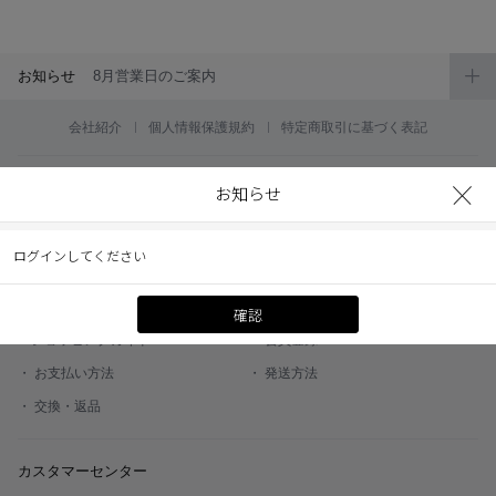
ブラウン
チョコ
グレー
ブラック
お知らせ
8月営業日のご案内
ヘーゼル
グリーン
会社紹介
個人情報保護規約
特定商取引に基づく表記
ブルー
ピンク
SNSアカウント
透明
乱視用
お知らせ
友だち追加で
ハロウィンカラコン
お得な情報を GET!
ログインしてください
ケア用品
ショッピングガイド
確認
レビュー
・ショッピングガイド
・ 会員登録
・ お支払い方法
・ 発送方法
EYEしてる
・ 交換・返品
総合掲示板
カスタマーセンター