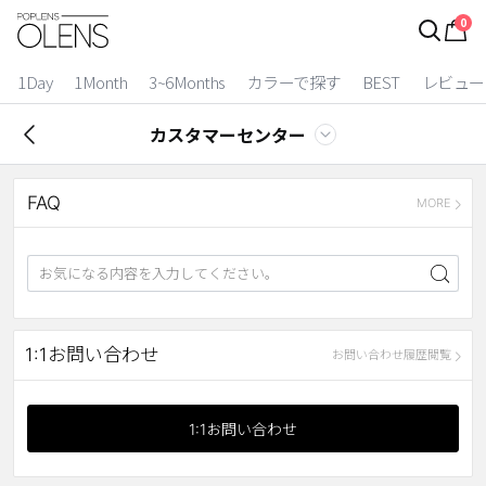
0
ログイン
お得逃しています。
|
1Day
1Month
3~6Months
カラーで探す
BEST
レビュー
カラコン比較
カスタマーセンター
今月限定特典
FAQ
ベスト
MORE
カラコン
装着期間
1 Day
2 Weeks
1:1お問い合わせ
お問い合わせ履歴閲覧
1 Month
3~6 Months
よりどりキット
1:1お問い合わせ
カラー