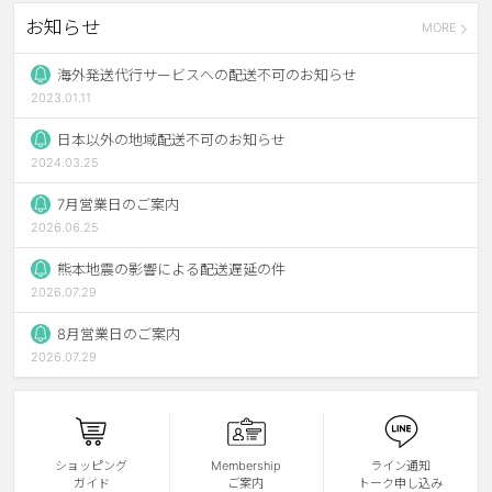
お知らせ
MORE
ブラウン
チョコ
グレー
ブラック
海外発送代行サービスへの配送不可のお知らせ
2023.01.11
ヘーゼル
グリーン
日本以外の地域配送不可のお知らせ
ブルー
ピンク
2024.03.25
透明
乱視用
7月営業日のご案内
2026.06.25
ハロウィンカラコン
熊本地震の影響による配送遅延の件
ケア用品
2026.07.29
8月営業日のご案内
レビュー
2026.07.29
EYEしてる
総合掲示板
ショッピング
Membership
ライン通知
ガイド
ご案内
トーク申し込み