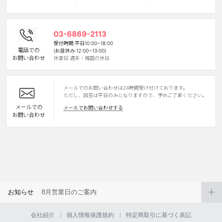
カスタマーサービス
03-6869-2113
ショッピングガイド
受付時間:平日10:00~18:00
電話での
(お昼休み:12:00~13:00)
お問い合わせ
休業日:週末・韓国の休日
アプリダウンロード
メールでのお問い合わせは24時間受け付けております。
INSTAGRAM
TWITTER
LINE
FACEBOOK
ただし、回答は平日のみとなりますので、予めご了承ください。
メールでの
メールでお問い合わせする
お問い合わせ
お知らせ
8月営業日のご案内
会社紹介
個人情報保護規約
特定商取引に基づく表記