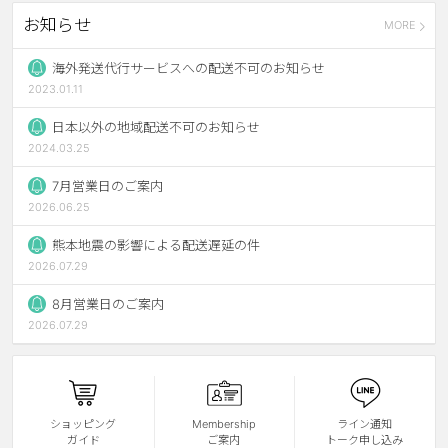
お知らせ
MORE
ブラウン
チョコ
グレー
ブラック
海外発送代行サービスへの配送不可のお知らせ
2023.01.11
ヘーゼル
グリーン
日本以外の地域配送不可のお知らせ
ブルー
ピンク
2024.03.25
透明
乱視用
7月営業日のご案内
2026.06.25
ハロウィンカラコン
熊本地震の影響による配送遅延の件
ケア用品
2026.07.29
8月営業日のご案内
レビュー
2026.07.29
EYEしてる
総合掲示板
ショッピング
Membership
ライン通知
ガイド
ご案内
トーク申し込み