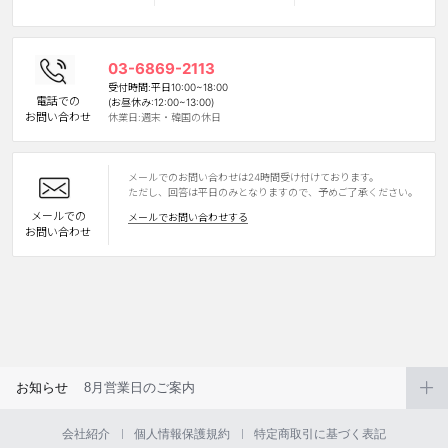
カスタマーサービス
03-6869-2113
ショッピングガイド
受付時間:平日10:00~18:00
電話での
(お昼休み:12:00~13:00)
お問い合わせ
休業日:週末・韓国の休日
アプリダウンロード
メールでのお問い合わせは24時間受け付けております。
INSTAGRAM
TWITTER
LINE
FACEBOOK
ただし、回答は平日のみとなりますので、予めご了承ください。
メールでの
メールでお問い合わせする
お問い合わせ
お知らせ
8月営業日のご案内
会社紹介
個人情報保護規約
特定商取引に基づく表記