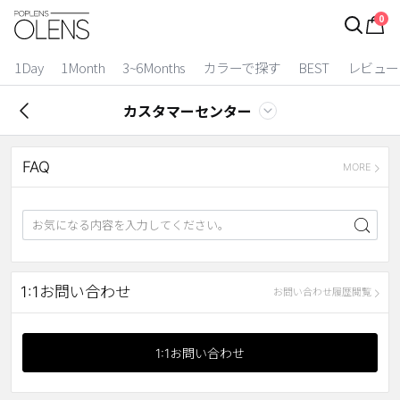
0
ログイン
お得逃しています。
|
1Day
1Month
3~6Months
カラーで探す
BEST
レビュー
カラコン比較
カスタマーセンター
今月限定特典
FAQ
ベスト
MORE
カラコン
装着期間
1 Day
2 Weeks
1:1お問い合わせ
お問い合わせ履歴閲覧
1 Month
3~6 Months
よりどりキット
1:1お問い合わせ
カラー