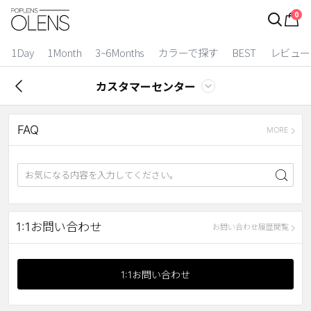
0
ログイン
お得逃しています。
|
1Day
1Month
3~6Months
カラーで探す
BEST
レビュー
カラコン比較
カスタマーセンター
今月限定特典
FAQ
ベスト
MORE
カラコン
装着期間
1 Day
2 Weeks
1:1お問い合わせ
お問い合わせ履歴閲覧
1 Month
3~6 Months
よりどりキット
1:1お問い合わせ
カラー