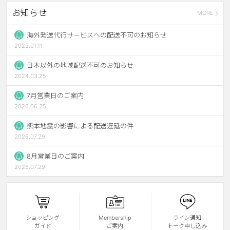
お知らせ
MORE
ブラウン
チョコ
グレー
ブラック
海外発送代行サービスへの配送不可のお知らせ
2023.01.11
ヘーゼル
グリーン
日本以外の地域配送不可のお知らせ
ブルー
ピンク
2024.03.25
透明
乱視用
7月営業日のご案内
2026.06.25
ハロウィンカラコン
熊本地震の影響による配送遅延の件
ケア用品
2026.07.29
8月営業日のご案内
レビュー
2026.07.29
EYEしてる
総合掲示板
ショッピング
Membership
ライン通知
ガイド
ご案内
トーク申し込み