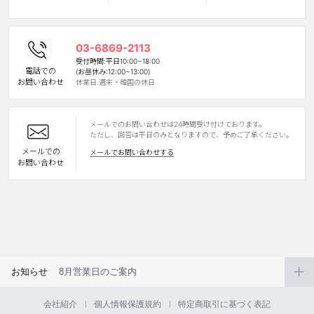
カスタマーサービス
03-6869-2113
ショッピングガイド
受付時間:平日10:00~18:00
電話での
(お昼休み:12:00~13:00)
お問い合わせ
休業日:週末・韓国の休日
アプリダウンロード
メールでのお問い合わせは24時間受け付けております。
INSTAGRAM
TWITTER
LINE
FACEBOOK
ただし、回答は平日のみとなりますので、予めご了承ください。
メールでの
メールでお問い合わせする
お問い合わせ
お知らせ
8月営業日のご案内
会社紹介
個人情報保護規約
特定商取引に基づく表記