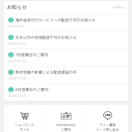
お知らせ
MORE
ブラウン
チョコ
グレー
ブラック
海外発送代行サービスへの配送不可のお知らせ
2023.01.11
ヘーゼル
グリーン
日本以外の地域配送不可のお知らせ
ブルー
ピンク
2024.03.25
透明
乱視用
7月営業日のご案内
2026.06.25
ハロウィンカラコン
熊本地震の影響による配送遅延の件
ケア用品
2026.07.29
8月営業日のご案内
レビュー
2026.07.29
EYEしてる
総合掲示板
ショッピング
Membership
ライン通知
ガイド
ご案内
トーク申し込み