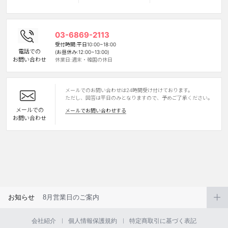
カスタマーサービス
03-6869-2113
ショッピングガイド
受付時間:平日10:00~18:00
電話での
(お昼休み:12:00~13:00)
お問い合わせ
休業日:週末・韓国の休日
アプリダウンロード
メールでのお問い合わせは24時間受け付けております。
INSTAGRAM
TWITTER
LINE
FACEBOOK
ただし、回答は平日のみとなりますので、予めご了承ください。
メールでの
メールでお問い合わせする
お問い合わせ
お知らせ
8月営業日のご案内
会社紹介
個人情報保護規約
特定商取引に基づく表記