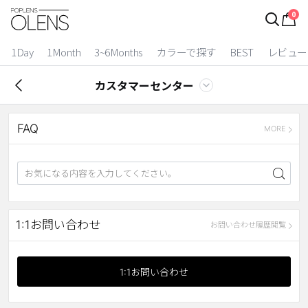
0
ログイン
お得逃しています。
|
1Day
1Month
3~6Months
カラーで探す
BEST
レビュー
カラコン比較
カスタマーセンター
今月限定特典
FAQ
ベスト
MORE
カラコン
装着期間
1 Day
2 Weeks
1:1お問い合わせ
お問い合わせ履歴閲覧
1 Month
3~6 Months
よりどりキット
1:1お問い合わせ
カラー