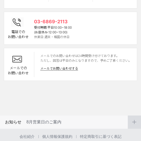
カスタマーサービス
03-6869-2113
ショッピングガイド
受付時間:平日10:00~18:00
電話での
(お昼休み:12:00~13:00)
お問い合わせ
休業日:週末・韓国の休日
アプリダウンロード
メールでのお問い合わせは24時間受け付けております。
INSTAGRAM
TWITTER
LINE
FACEBOOK
ただし、回答は平日のみとなりますので、予めご了承ください。
メールでの
メールでお問い合わせする
お問い合わせ
お知らせ
8月営業日のご案内
会社紹介
個人情報保護規約
特定商取引に基づく表記