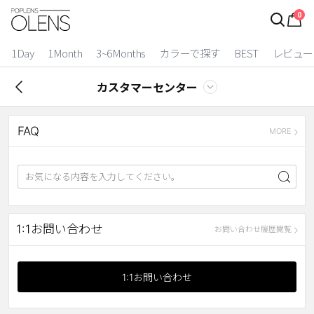
0
ログイン
お得逃しています。
|
1Day
1Month
3~6Months
カラーで探す
BEST
レビュー
カラコン比較
カスタマーセンター
今月限定特典
FAQ
ベスト
MORE
カラコン
装着期間
1 Day
2 Weeks
1:1お問い合わせ
お問い合わせ履歴閲覧
1 Month
3~6 Months
よりどりキット
1:1お問い合わせ
カラー