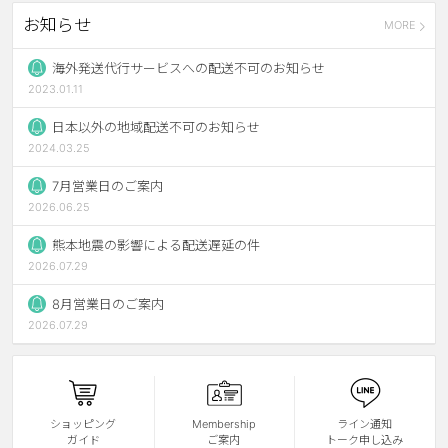
お知らせ
MORE
ブラウン
チョコ
グレー
ブラック
海外発送代行サービスへの配送不可のお知らせ
2023.01.11
ヘーゼル
グリーン
日本以外の地域配送不可のお知らせ
ブルー
ピンク
2024.03.25
透明
乱視用
7月営業日のご案内
2026.06.25
ハロウィンカラコン
熊本地震の影響による配送遅延の件
ケア用品
2026.07.29
8月営業日のご案内
レビュー
2026.07.29
EYEしてる
総合掲示板
ショッピング
Membership
ライン通知
ガイド
ご案内
トーク申し込み