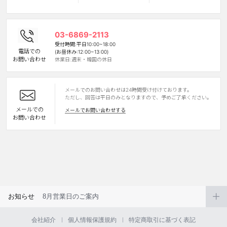
カスタマーサービス
03-6869-2113
ショッピングガイド
受付時間:平日10:00~18:00
電話での
(お昼休み:12:00~13:00)
お問い合わせ
休業日:週末・韓国の休日
アプリダウンロード
メールでのお問い合わせは24時間受け付けております。
INSTAGRAM
TWITTER
LINE
FACEBOOK
ただし、回答は平日のみとなりますので、予めご了承ください。
メールでの
メールでお問い合わせする
お問い合わせ
お知らせ
8月営業日のご案内
会社紹介
個人情報保護規約
特定商取引に基づく表記