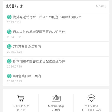
お知らせ
MORE
ブラウン
チョコ
グレー
ブラック
海外発送代行サービスへの配送不可のお知らせ
2023.01.11
ヘーゼル
グリーン
日本以外の地域配送不可のお知らせ
ブルー
ピンク
2024.03.25
透明
乱視用
7月営業日のご案内
2026.06.25
ハロウィンカラコン
熊本地震の影響による配送遅延の件
ケア用品
2026.07.29
8月営業日のご案内
レビュー
2026.07.29
EYEしてる
総合掲示板
ショッピング
Membership
ライン通知
ガイド
ご案内
トーク申し込み