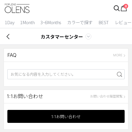
0
ログイン
お得逃しています。
|
1Day
1Month
3~6Months
カラーで探す
BEST
レビュー
カラコン比較
カスタマーセンター
今月限定特典
FAQ
ベスト
MORE
カラコン
装着期間
1 Day
2 Weeks
1:1お問い合わせ
お問い合わせ履歴閲覧
1 Month
3~6 Months
よりどりキット
1:1お問い合わせ
カラー