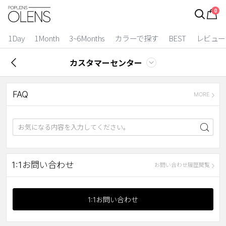
0
ログイン
お得逃しています。
|
1Day
1Month
3~6Months
カラーで探す
BEST
レビュー
カラコン比較
カスタマーセンター
今月限定特典
FAQ
ベスト
MORE
カラコン
装着期間
1 Day
2 Weeks
1:1お問い合わせ
お問い合わせ履歴閲覧
1 Month
3~6 Months
よりどりキット
1:1お問い合わせ
カラー