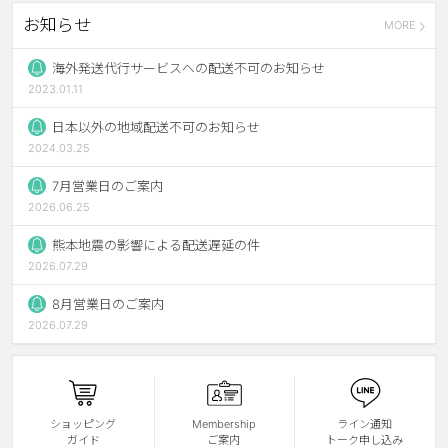
お知らせ
MORE
ブラウン
チョコ
グレー
ブラック
海外発送代行サービスへの配送不可のお知らせ
2023.01.11
ヘーゼル
グリーン
日本以外の地域配送不可のお知らせ
ブルー
ピンク
2024.03.25
透明
乱視用
7月営業日のご案内
2026.06.25
ハロウィンカラコン
熊本地震の影響による配送遅延の件
ケア用品
2026.07.29
8月営業日のご案内
レビュー
2026.07.29
EYEしてる
総合掲示板
ショッピング
Membership
ライン通知
ガイド
ご案内
トーク申し込み