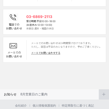
カスタマーサービス
03-6869-2113
ショッピングガイド
受付時間:平日10:00~18:00
電話での
(お昼休み:12:00~13:00)
お問い合わせ
休業日:週末・韓国の休日
アプリダウンロード
メールでのお問い合わせは24時間受け付けております。
INSTAGRAM
TWITTER
LINE
FACEBOOK
ただし、回答は平日のみとなりますので、予めご了承ください。
メールでの
メールでお問い合わせする
お問い合わせ
お知らせ
8月営業日のご案内
会社紹介
個人情報保護規約
特定商取引に基づく表記