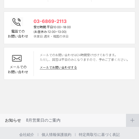
カスタマーサービス
03-6869-2113
ショッピングガイド
受付時間:平日10:00~18:00
電話での
(お昼休み:12:00~13:00)
お問い合わせ
休業日:週末・韓国の休日
アプリダウンロード
メールでのお問い合わせは24時間受け付けております。
INSTAGRAM
TWITTER
LINE
FACEBOOK
ただし、回答は平日のみとなりますので、予めご了承ください。
メールでの
メールでお問い合わせする
お問い合わせ
お知らせ
8月営業日のご案内
会社紹介
個人情報保護規約
特定商取引に基づく表記