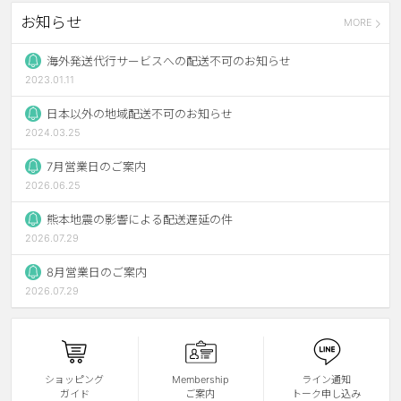
お知らせ
MORE
ブラウン
チョコ
グレー
ブラック
海外発送代行サービスへの配送不可のお知らせ
2023.01.11
ヘーゼル
グリーン
日本以外の地域配送不可のお知らせ
ブルー
ピンク
2024.03.25
透明
乱視用
7月営業日のご案内
2026.06.25
ハロウィンカラコン
熊本地震の影響による配送遅延の件
ケア用品
2026.07.29
8月営業日のご案内
レビュー
2026.07.29
EYEしてる
総合掲示板
ショッピング
Membership
ライン通知
ガイド
ご案内
トーク申し込み