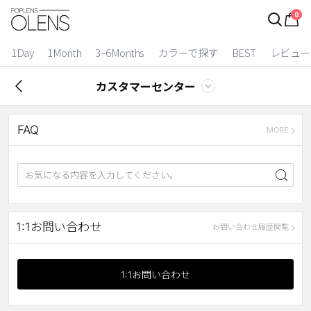
0
ログイン
お得逃しています。
|
1Day
1Month
3~6Months
カラーで探す
BEST
レビュー
カラコン比較
カスタマーセンター
今月限定特典
FAQ
ベスト
MORE
カラコン
装着期間
1 Day
2 Weeks
1:1お問い合わせ
お問い合わせ履歴閲覧
1 Month
3~6 Months
よりどりキット
1:1お問い合わせ
カラー