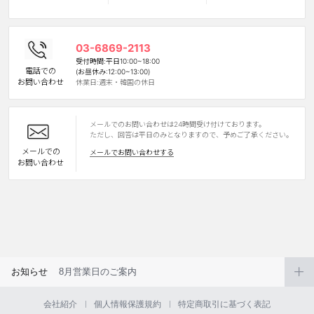
カスタマーサービス
03-6869-2113
ショッピングガイド
受付時間:平日10:00~18:00
電話での
(お昼休み:12:00~13:00)
お問い合わせ
休業日:週末・韓国の休日
アプリダウンロード
メールでのお問い合わせは24時間受け付けております。
INSTAGRAM
TWITTER
LINE
FACEBOOK
ただし、回答は平日のみとなりますので、予めご了承ください。
メールでの
メールでお問い合わせする
お問い合わせ
お知らせ
8月営業日のご案内
会社紹介
個人情報保護規約
特定商取引に基づく表記