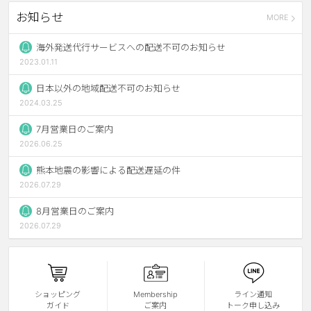
お知らせ
MORE
ブラウン
チョコ
グレー
ブラック
海外発送代行サービスへの配送不可のお知らせ
2023.01.11
ヘーゼル
グリーン
日本以外の地域配送不可のお知らせ
ブルー
ピンク
2024.03.25
透明
乱視用
7月営業日のご案内
2026.06.25
ハロウィンカラコン
熊本地震の影響による配送遅延の件
ケア用品
2026.07.29
8月営業日のご案内
レビュー
2026.07.29
EYEしてる
総合掲示板
ショッピング
Membership
ライン通知
ガイド
ご案内
トーク申し込み