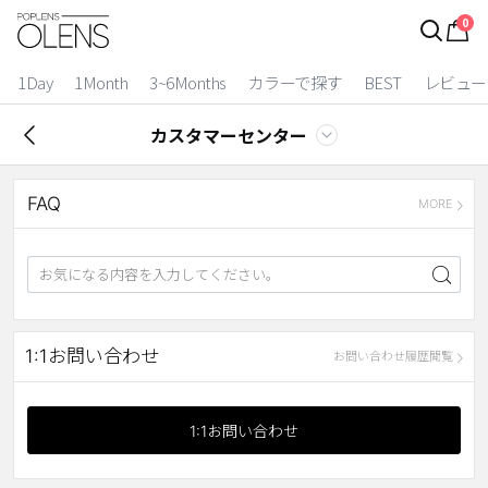
0
ログイン
お得逃しています。
|
1Day
1Month
3~6Months
カラーで探す
BEST
レビュー
カラコン比較
カスタマーセンター
今月限定特典
FAQ
ベスト
MORE
カラコン
装着期間
1 Day
2 Weeks
1:1お問い合わせ
お問い合わせ履歴閲覧
1 Month
3~6 Months
よりどりキット
1:1お問い合わせ
カラー