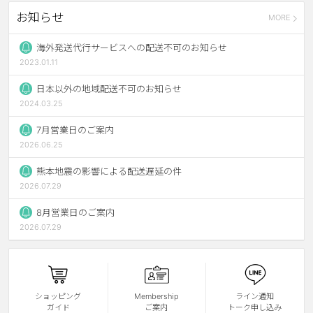
お知らせ
MORE
ブラウン
チョコ
グレー
ブラック
海外発送代行サービスへの配送不可のお知らせ
2023.01.11
ヘーゼル
グリーン
日本以外の地域配送不可のお知らせ
ブルー
ピンク
2024.03.25
透明
乱視用
7月営業日のご案内
2026.06.25
ハロウィンカラコン
熊本地震の影響による配送遅延の件
ケア用品
2026.07.29
8月営業日のご案内
レビュー
2026.07.29
EYEしてる
総合掲示板
ショッピング
Membership
ライン通知
ガイド
ご案内
トーク申し込み