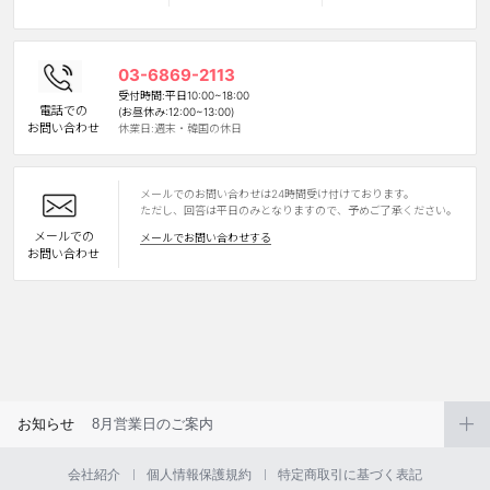
カスタマーサービス
03-6869-2113
ショッピングガイド
受付時間:平日10:00~18:00
電話での
(お昼休み:12:00~13:00)
お問い合わせ
休業日:週末・韓国の休日
アプリダウンロード
メールでのお問い合わせは24時間受け付けております。
INSTAGRAM
TWITTER
LINE
FACEBOOK
ただし、回答は平日のみとなりますので、予めご了承ください。
メールでの
メールでお問い合わせする
お問い合わせ
お知らせ
8月営業日のご案内
会社紹介
個人情報保護規約
特定商取引に基づく表記