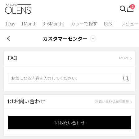
0
ログイン
お得逃しています。
|
1Day
1Month
3~6Months
カラーで探す
BEST
レビュー
カラコン比較
カスタマーセンター
今月限定特典
FAQ
ベスト
MORE
カラコン
装着期間
1 Day
2 Weeks
1:1お問い合わせ
お問い合わせ履歴閲覧
1 Month
3~6 Months
よりどりキット
1:1お問い合わせ
カラー