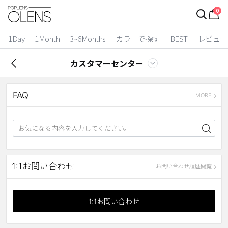
0
ログイン
お得逃しています。
|
1Day
1Month
3~6Months
カラーで探す
BEST
レビュー
カラコン比較
カスタマーセンター
今月限定特典
FAQ
ベスト
MORE
カラコン
装着期間
1 Day
2 Weeks
1:1お問い合わせ
お問い合わせ履歴閲覧
1 Month
3~6 Months
よりどりキット
1:1お問い合わせ
カラー