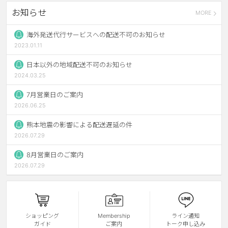
お知らせ
MORE
ブラウン
チョコ
グレー
ブラック
海外発送代行サービスへの配送不可のお知らせ
2023.01.11
ヘーゼル
グリーン
日本以外の地域配送不可のお知らせ
ブルー
ピンク
2024.03.25
透明
乱視用
7月営業日のご案内
2026.06.25
ハロウィンカラコン
熊本地震の影響による配送遅延の件
ケア用品
2026.07.29
8月営業日のご案内
レビュー
2026.07.29
EYEしてる
総合掲示板
ショッピング
Membership
ライン通知
ガイド
ご案内
トーク申し込み