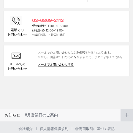
カスタマーサービス
03-6869-2113
ショッピングガイド
受付時間:平日10:00~18:00
電話での
(お昼休み:12:00~13:00)
お問い合わせ
休業日:週末・韓国の休日
アプリダウンロード
メールでのお問い合わせは24時間受け付けております。
INSTAGRAM
TWITTER
LINE
FACEBOOK
ただし、回答は平日のみとなりますので、予めご了承ください。
メールでの
メールでお問い合わせする
お問い合わせ
お知らせ
8月営業日のご案内
会社紹介
個人情報保護規約
特定商取引に基づく表記