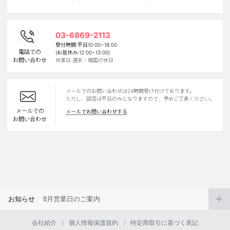
カスタマーサービス
03-6869-2113
ショッピングガイド
受付時間:平日10:00~18:00
電話での
(お昼休み:12:00~13:00)
お問い合わせ
休業日:週末・韓国の休日
アプリダウンロード
メールでのお問い合わせは24時間受け付けております。
INSTAGRAM
TWITTER
LINE
FACEBOOK
ただし、回答は平日のみとなりますので、予めご了承ください。
メールでの
メールでお問い合わせする
お問い合わせ
お知らせ
8月営業日のご案内
会社紹介
個人情報保護規約
特定商取引に基づく表記