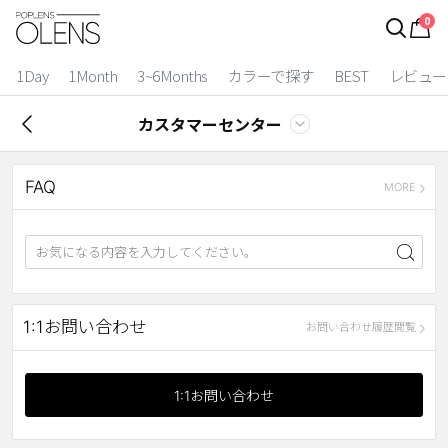
0
ログイン
お得逃しています。
|
1Day
1Month
3~6Months
カラーで探す
BEST
レビュー
カラコン比較
カスタマーセンター
今月限定特典
FAQ
ベスト
MORE
カラコン
装着期間
1 Day
2 Weeks
1:1お問い合わせ
お問い合わせ履歴閲覧
1 Month
3~6 Months
よりどりキット
1:1お問い合わせ
カラー