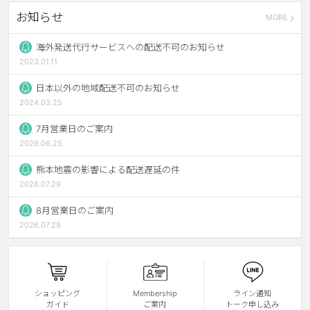
お知らせ
MORE
ブラウン
チョコ
グレー
ブラック
海外発送代行サービスへの配送不可のお知らせ
2023.01.11
ヘーゼル
グリーン
日本以外の地域配送不可のお知らせ
ブルー
ピンク
2024.03.25
透明
乱視用
7月営業日のご案内
2026.06.25
ハロウィンカラコン
熊本地震の影響による配送遅延の件
ケア用品
2026.07.29
8月営業日のご案内
レビュー
2026.07.29
EYEしてる
総合掲示板
ショッピング
Membership
ライン通知
ガイド
ご案内
トーク申し込み