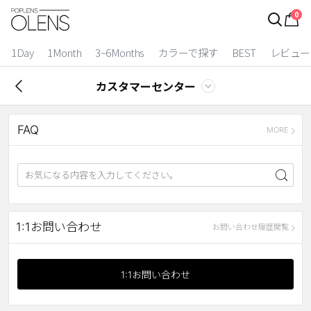
0
ログイン
お得逃しています。
|
1Day
1Month
3~6Months
カラーで探す
BEST
レビュー
カラコン比較
カスタマーセンター
今月限定特典
FAQ
ベスト
MORE
カラコン
装着期間
1 Day
2 Weeks
1:1お問い合わせ
お問い合わせ履歴閲覧
1 Month
3~6 Months
よりどりキット
1:1お問い合わせ
カラー