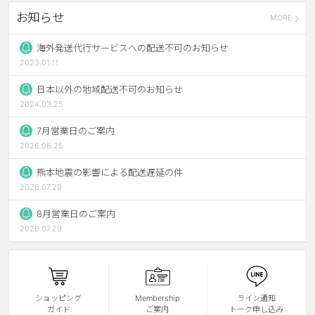
お知らせ
MORE
ブラウン
チョコ
グレー
ブラック
海外発送代行サービスへの配送不可のお知らせ
2023.01.11
ヘーゼル
グリーン
日本以外の地域配送不可のお知らせ
ブルー
ピンク
2024.03.25
透明
乱視用
7月営業日のご案内
2026.06.25
ハロウィンカラコン
熊本地震の影響による配送遅延の件
ケア用品
2026.07.29
8月営業日のご案内
レビュー
2026.07.29
EYEしてる
総合掲示板
ショッピング
Membership
ライン通知
ガイド
ご案内
トーク申し込み