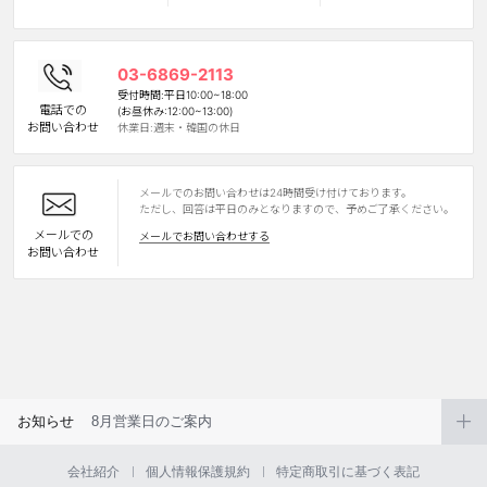
カスタマーサービス
03-6869-2113
ショッピングガイド
受付時間:平日10:00~18:00
電話での
(お昼休み:12:00~13:00)
お問い合わせ
休業日:週末・韓国の休日
アプリダウンロード
メールでのお問い合わせは24時間受け付けております。
INSTAGRAM
TWITTER
LINE
FACEBOOK
ただし、回答は平日のみとなりますので、予めご了承ください。
メールでの
メールでお問い合わせする
お問い合わせ
お知らせ
8月営業日のご案内
会社紹介
個人情報保護規約
特定商取引に基づく表記