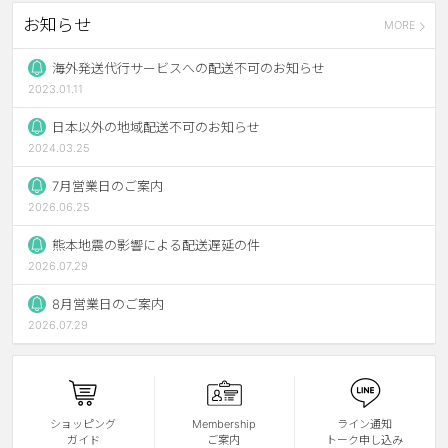
お知らせ
MORE
ブラウン
チョコ
グレー
ブラック
海外発送代行サービスへの配送不可のお知らせ
2023.01.11
ヘーゼル
グリーン
日本以外の地域配送不可のお知らせ
ブルー
ピンク
2024.03.25
透明
乱視用
7月営業日のご案内
2026.06.25
ハロウィンカラコン
熊本地震の影響による配送遅延の件
ケア用品
2026.07.29
8月営業日のご案内
レビュー
2026.07.29
EYEしてる
総合掲示板
ショッピング
Membership
ライン通知
ガイド
ご案内
トーク申し込み