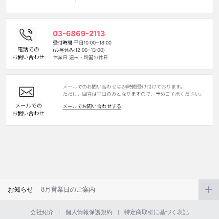
カスタマーサービス
03-6869-2113
ショッピングガイド
受付時間:平日10:00~18:00
電話での
(お昼休み:12:00~13:00)
お問い合わせ
休業日:週末・韓国の休日
アプリダウンロード
メールでのお問い合わせは24時間受け付けております。
INSTAGRAM
TWITTER
LINE
FACEBOOK
ただし、回答は平日のみとなりますので、予めご了承ください。
メールでの
メールでお問い合わせする
お問い合わせ
お知らせ
8月営業日のご案内
会社紹介
個人情報保護規約
特定商取引に基づく表記