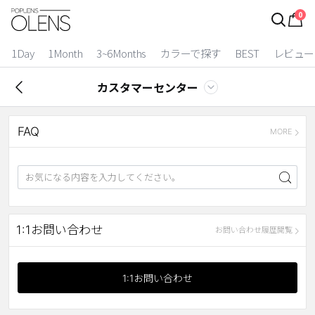
0
ログイン
お得逃しています。
|
1Day
1Month
3~6Months
カラーで探す
BEST
レビュー
カラコン比較
カスタマーセンター
今月限定特典
FAQ
ベスト
MORE
カラコン
装着期間
1 Day
2 Weeks
1:1お問い合わせ
お問い合わせ履歴閲覧
1 Month
3~6 Months
よりどりキット
1:1お問い合わせ
カラー