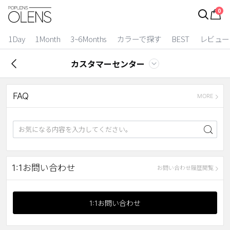
0
ログイン
お得逃しています。
|
1Day
1Month
3~6Months
カラーで探す
BEST
レビュー
カラコン比較
カスタマーセンター
今月限定特典
FAQ
ベスト
MORE
カラコン
装着期間
1 Day
2 Weeks
1:1お問い合わせ
お問い合わせ履歴閲覧
1 Month
3~6 Months
よりどりキット
1:1お問い合わせ
カラー