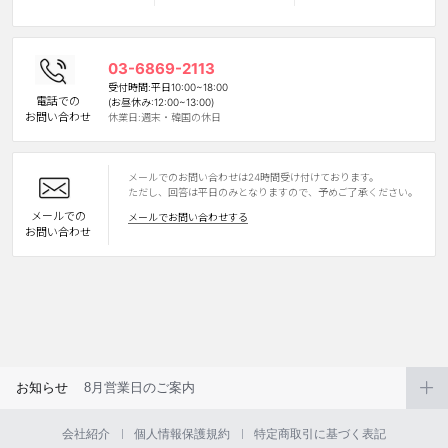
カスタマーサービス
03-6869-2113
ショッピングガイド
受付時間:平日10:00~18:00
電話での
(お昼休み:12:00~13:00)
お問い合わせ
休業日:週末・韓国の休日
アプリダウンロード
メールでのお問い合わせは24時間受け付けております。
INSTAGRAM
TWITTER
LINE
FACEBOOK
ただし、回答は平日のみとなりますので、予めご了承ください。
メールでの
メールでお問い合わせする
お問い合わせ
お知らせ
8月営業日のご案内
会社紹介
個人情報保護規約
特定商取引に基づく表記