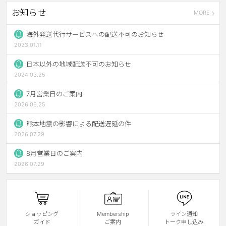
お知らせ
MORE
ブラウン
チョコ
グレー
ブラック
海外発送代行サービスへの配送不可のお知らせ
2023.01.11
ヘーゼル
グリーン
日本以外の地域配送不可のお知らせ
ブルー
ピンク
2024.03.25
透明
乱視用
7月営業日のご案内
2026.06.25
ハロウィンカラコン
熊本地震の影響による配送遅延の件
ケア用品
2026.07.29
8月営業日のご案内
レビュー
2026.07.29
EYEしてる
総合掲示板
ショッピング
Membership
ライン通知
ガイド
ご案内
トーク申し込み