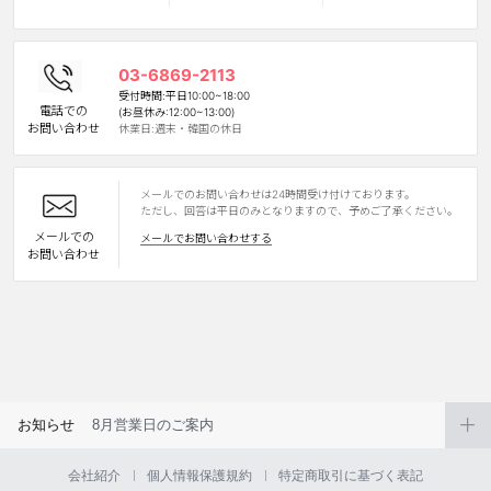
カスタマーサービス
03-6869-2113
ショッピングガイド
受付時間:平日10:00~18:00
電話での
(お昼休み:12:00~13:00)
お問い合わせ
休業日:週末・韓国の休日
アプリダウンロード
メールでのお問い合わせは24時間受け付けております。
INSTAGRAM
TWITTER
LINE
FACEBOOK
ただし、回答は平日のみとなりますので、予めご了承ください。
メールでの
メールでお問い合わせする
お問い合わせ
お知らせ
8月営業日のご案内
会社紹介
個人情報保護規約
特定商取引に基づく表記