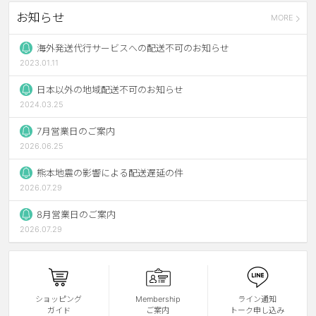
お知らせ
MORE
ブラウン
チョコ
グレー
ブラック
海外発送代行サービスへの配送不可のお知らせ
2023.01.11
ヘーゼル
グリーン
日本以外の地域配送不可のお知らせ
ブルー
ピンク
2024.03.25
透明
乱視用
7月営業日のご案内
2026.06.25
ハロウィンカラコン
熊本地震の影響による配送遅延の件
ケア用品
2026.07.29
8月営業日のご案内
レビュー
2026.07.29
EYEしてる
総合掲示板
ショッピング
Membership
ライン通知
ガイド
ご案内
トーク申し込み