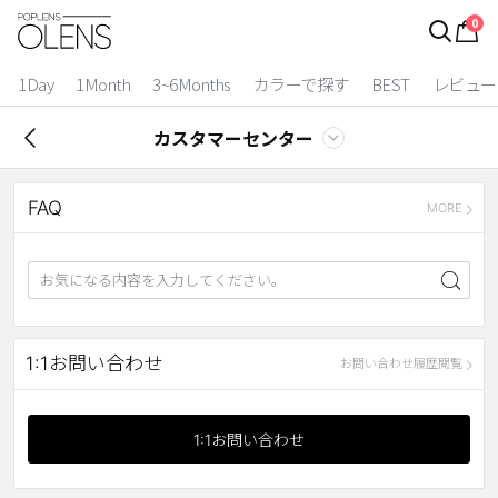
0
ログイン
お得逃しています。
|
1Day
1Month
3~6Months
カラーで探す
BEST
レビュー
カラコン比較
カスタマーセンター
今月限定特典
FAQ
ベスト
MORE
カラコン
装着期間
1 Day
2 Weeks
1:1お問い合わせ
お問い合わせ履歴閲覧
1 Month
3~6 Months
よりどりキット
1:1お問い合わせ
カラー