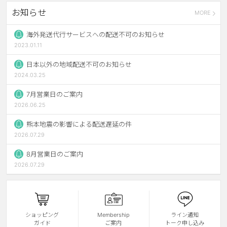
お知らせ
MORE
ブラウン
チョコ
グレー
ブラック
海外発送代行サービスへの配送不可のお知らせ
2023.01.11
ヘーゼル
グリーン
日本以外の地域配送不可のお知らせ
ブルー
ピンク
2024.03.25
透明
乱視用
7月営業日のご案内
2026.06.25
ハロウィンカラコン
熊本地震の影響による配送遅延の件
ケア用品
2026.07.29
8月営業日のご案内
レビュー
2026.07.29
EYEしてる
総合掲示板
ショッピング
Membership
ライン通知
ガイド
ご案内
トーク申し込み