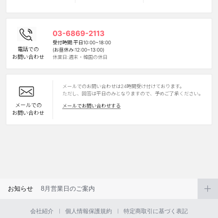
カスタマーサービス
03-6869-2113
ショッピングガイド
受付時間:平日10:00~18:00
電話での
(お昼休み:12:00~13:00)
お問い合わせ
休業日:週末・韓国の休日
アプリダウンロード
メールでのお問い合わせは24時間受け付けております。
INSTAGRAM
TWITTER
LINE
FACEBOOK
ただし、回答は平日のみとなりますので、予めご了承ください。
メールでの
メールでお問い合わせする
お問い合わせ
お知らせ
8月営業日のご案内
会社紹介
個人情報保護規約
特定商取引に基づく表記