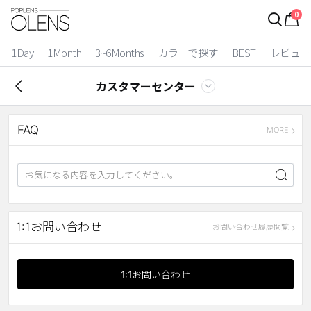
0
ログイン
お得逃しています。
|
1Day
1Month
3~6Months
カラーで探す
BEST
レビュー
カラコン比較
カスタマーセンター
今月限定特典
FAQ
ベスト
MORE
カラコン
装着期間
1 Day
2 Weeks
1:1お問い合わせ
お問い合わせ履歴閲覧
1 Month
3~6 Months
よりどりキット
1:1お問い合わせ
カラー