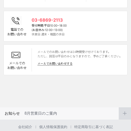
カスタマーサービス
03-6869-2113
ショッピングガイド
受付時間:平日10:00~18:00
電話での
(お昼休み:12:00~13:00)
お問い合わせ
休業日:週末・韓国の休日
アプリダウンロード
メールでのお問い合わせは24時間受け付けております。
INSTAGRAM
TWITTER
LINE
FACEBOOK
ただし、回答は平日のみとなりますので、予めご了承ください。
メールでの
メールでお問い合わせする
お問い合わせ
お知らせ
8月営業日のご案内
会社紹介
個人情報保護規約
特定商取引に基づく表記