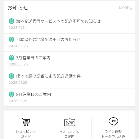
お知らせ
MORE
ブラウン
チョコ
グレー
ブラック
海外発送代行サービスへの配送不可のお知らせ
2023.01.11
ヘーゼル
グリーン
日本以外の地域配送不可のお知らせ
ブルー
ピンク
2024.03.25
透明
乱視用
7月営業日のご案内
2026.06.25
ハロウィンカラコン
熊本地震の影響による配送遅延の件
ケア用品
2026.07.29
8月営業日のご案内
レビュー
2026.07.29
EYEしてる
総合掲示板
ショッピング
Membership
ライン通知
ガイド
ご案内
トーク申し込み