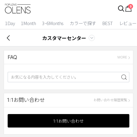
0
ログイン
お得逃しています。
|
1Day
1Month
3~6Months
カラーで探す
BEST
レビュー
カラコン比較
カスタマーセンター
今月限定特典
FAQ
ベスト
MORE
カラコン
装着期間
1 Day
2 Weeks
1:1お問い合わせ
お問い合わせ履歴閲覧
1 Month
3~6 Months
よりどりキット
1:1お問い合わせ
カラー