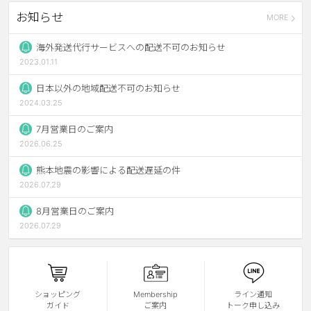
お知らせ
MORE
ブラウン
チョコ
グレー
ブラック
海外発送代行サービスへの配送不可のお知らせ
2023.01.11
ヘーゼル
グリーン
日本以外の地域配送不可のお知らせ
ブルー
ピンク
2024.03.25
透明
乱視用
7月営業日のご案内
2026.06.25
ハロウィンカラコン
熊本地震の影響による配送遅延の件
ケア用品
2026.07.29
8月営業日のご案内
レビュー
2026.07.29
EYEしてる
総合掲示板
ショッピング
Membership
ライン通知
ガイド
ご案内
トーク申し込み