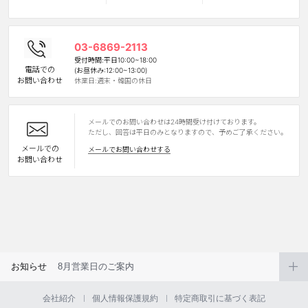
カスタマーサービス
03-6869-2113
ショッピングガイド
受付時間:平日10:00~18:00
電話での
(お昼休み:12:00~13:00)
お問い合わせ
休業日:週末・韓国の休日
アプリダウンロード
メールでのお問い合わせは24時間受け付けております。
INSTAGRAM
TWITTER
LINE
FACEBOOK
ただし、回答は平日のみとなりますので、予めご了承ください。
メールでの
メールでお問い合わせする
お問い合わせ
お知らせ
8月営業日のご案内
会社紹介
個人情報保護規約
特定商取引に基づく表記