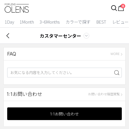
0
ログイン
お得逃しています。
|
1Day
1Month
3~6Months
カラーで探す
BEST
レビュー
カラコン比較
カスタマーセンター
今月限定特典
FAQ
ベスト
MORE
カラコン
装着期間
1 Day
2 Weeks
1:1お問い合わせ
お問い合わせ履歴閲覧
1 Month
3~6 Months
よりどりキット
1:1お問い合わせ
カラー