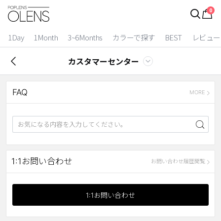
0
ログイン
お得逃しています。
|
1Day
1Month
3~6Months
カラーで探す
BEST
レビュー
カラコン比較
カスタマーセンター
今月限定特典
FAQ
ベスト
MORE
カラコン
装着期間
1 Day
2 Weeks
1:1お問い合わせ
お問い合わせ履歴閲覧
1 Month
3~6 Months
よりどりキット
1:1お問い合わせ
カラー