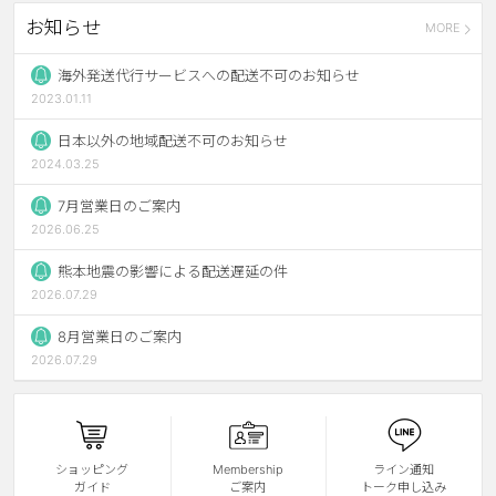
お知らせ
MORE
ブラウン
チョコ
グレー
ブラック
海外発送代行サービスへの配送不可のお知らせ
2023.01.11
ヘーゼル
グリーン
日本以外の地域配送不可のお知らせ
ブルー
ピンク
2024.03.25
透明
乱視用
7月営業日のご案内
2026.06.25
ハロウィンカラコン
熊本地震の影響による配送遅延の件
ケア用品
2026.07.29
8月営業日のご案内
レビュー
2026.07.29
EYEしてる
総合掲示板
ショッピング
Membership
ライン通知
ガイド
ご案内
トーク申し込み