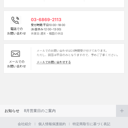
カスタマーサービス
03-6869-2113
ショッピングガイド
受付時間:平日10:00~18:00
電話での
(お昼休み:12:00~13:00)
お問い合わせ
休業日:週末・韓国の休日
アプリダウンロード
メールでのお問い合わせは24時間受け付けております。
INSTAGRAM
TWITTER
LINE
FACEBOOK
ただし、回答は平日のみとなりますので、予めご了承ください。
メールでの
メールでお問い合わせする
お問い合わせ
お知らせ
8月営業日のご案内
会社紹介
個人情報保護規約
特定商取引に基づく表記