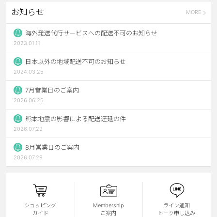
お知らせ
MORE
ブラウン
チョコ
グレー
ブラック
海外発送代行サービスへの配送不可のお知らせ
2023.01.11
ヘーゼル
グリーン
日本以外の地域配送不可のお知らせ
ブルー
ピンク
2024.03.25
透明
乱視用
7月営業日のご案内
2026.06.25
ハロウィンカラコン
熊本地震の影響による配送遅延の件
ケア用品
2026.07.29
8月営業日のご案内
レビュー
2026.07.29
EYEしてる
総合掲示板
ショッピング
Membership
ライン通知
ガイド
ご案内
トーク申し込み