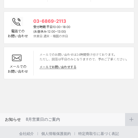
カスタマーサービス
03-6869-2113
ショッピングガイド
受付時間:平日10:00~18:00
電話での
(お昼休み:12:00~13:00)
お問い合わせ
休業日:週末・韓国の休日
アプリダウンロード
メールでのお問い合わせは24時間受け付けております。
INSTAGRAM
TWITTER
LINE
FACEBOOK
ただし、回答は平日のみとなりますので、予めご了承ください。
メールでの
メールでお問い合わせする
お問い合わせ
お知らせ
8月営業日のご案内
会社紹介
個人情報保護規約
特定商取引に基づく表記