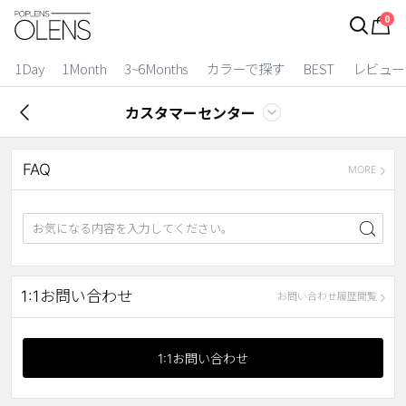
0
ログイン
お得逃しています。
|
1Day
1Month
3~6Months
カラーで探す
BEST
レビュー
カラコン比較
カスタマーセンター
今月限定特典
FAQ
ベスト
MORE
カラコン
装着期間
1 Day
2 Weeks
1:1お問い合わせ
お問い合わせ履歴閲覧
1 Month
3~6 Months
よりどりキット
1:1お問い合わせ
カラー