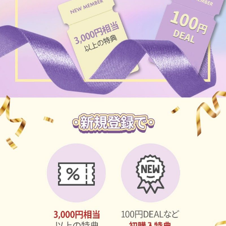
ブラウン
チョコ
グレー
ブラック
ヘーゼル
グリーン
ブルー
ピンク
透明
乱視用
ハロウィンカラコン
ケア用品
レビュー
EYEしてる
総合掲示板