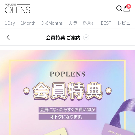
0
ログイン
お得逃しています。
|
1Day
1Month
3~6Months
カラーで探す
BEST
レビュー
カラコン比較
会員特典 ご案内
今月限定特典
ベスト
カラコン
装着期間
1 Day
2 Weeks
1 Month
3~6 Months
よりどりキット
カラー