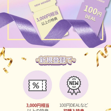
ブラウン
チョコ
グレー
ブラック
ヘーゼル
グリーン
ブルー
ピンク
透明
乱視用
ハロウィンカラコン
ケア用品
レビュー
EYEしてる
総合掲示板