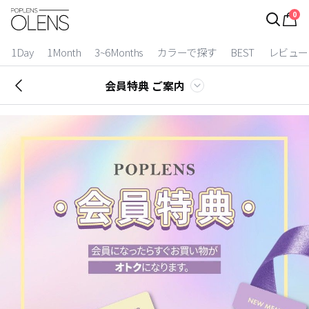
0
ログイン
お得逃しています。
|
1Day
1Month
3~6Months
カラーで探す
BEST
レビュー
カラコン比較
会員特典 ご案内
今月限定特典
ベスト
カラコン
装着期間
1 Day
2 Weeks
1 Month
3~6 Months
よりどりキット
カラー