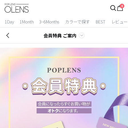
0
ログイン
お得逃しています。
|
1Day
1Month
3~6Months
カラーで探す
BEST
レビュー
カラコン比較
会員特典 ご案内
今月限定特典
ベスト
カラコン
装着期間
1 Day
2 Weeks
1 Month
3~6 Months
よりどりキット
カラー