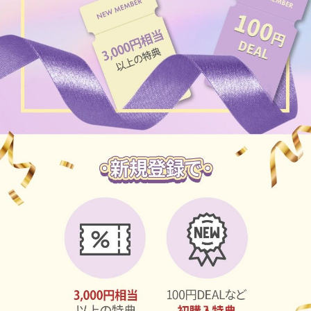
ブラウン
チョコ
グレー
ブラック
ヘーゼル
グリーン
ブルー
ピンク
透明
乱視用
ハロウィンカラコン
ケア用品
レビュー
EYEしてる
総合掲示板