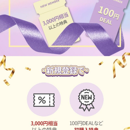
ブラウン
チョコ
グレー
ブラック
ヘーゼル
グリーン
ブルー
ピンク
透明
乱視用
ハロウィンカラコン
ケア用品
レビュー
EYEしてる
総合掲示板