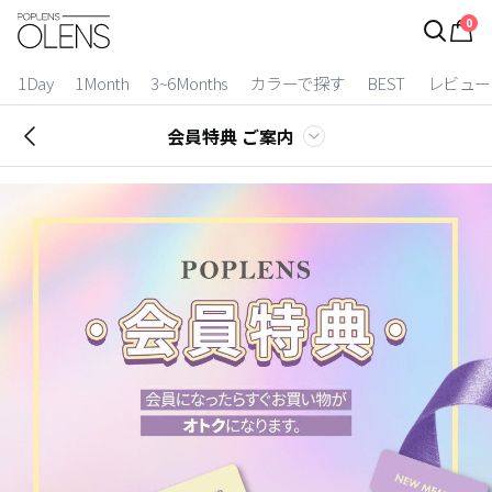
0
ログイン
お得逃しています。
|
1Day
1Month
3~6Months
カラーで探す
BEST
レビュー
カラコン比較
会員特典 ご案内
今月限定特典
ベスト
カラコン
装着期間
1 Day
2 Weeks
1 Month
3~6 Months
よりどりキット
カラー