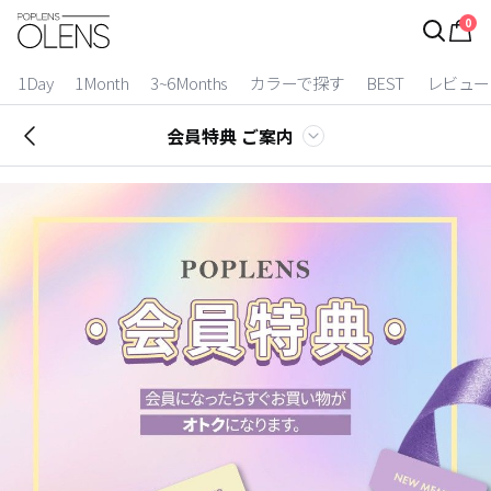
0
ログイン
お得逃しています。
|
1Day
1Month
3~6Months
カラーで探す
BEST
レビュー
カラコン比較
会員特典 ご案内
今月限定特典
ベスト
カラコン
装着期間
1 Day
2 Weeks
1 Month
3~6 Months
よりどりキット
カラー