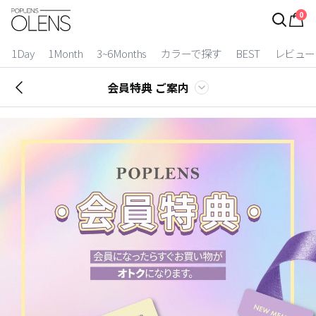
0
ログイン
お得逃しています。
|
1Day
1Month
3~6Months
カラーで探す
BEST
レビュー
カラコン比較
会員特典 ご案内
今月限定特典
ベスト
カラコン
装着期間
1 Day
2 Weeks
1 Month
3~6 Months
よりどりキット
カラー