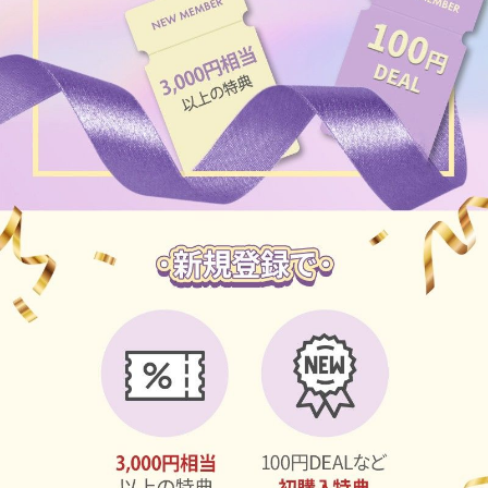
ブラウン
チョコ
グレー
ブラック
ヘーゼル
グリーン
ブルー
ピンク
透明
乱視用
ハロウィンカラコン
ケア用品
レビュー
EYEしてる
総合掲示板