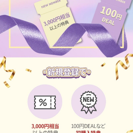
ブラウン
チョコ
グレー
ブラック
ヘーゼル
グリーン
ブルー
ピンク
透明
乱視用
ハロウィンカラコン
ケア用品
レビュー
EYEしてる
総合掲示板