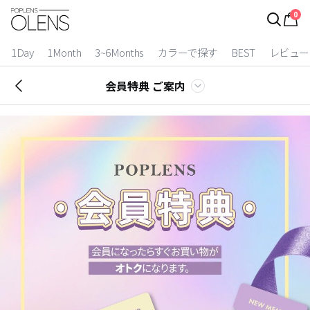
0
ログイン
お得逃しています。
|
1Day
1Month
3~6Months
カラーで探す
BEST
レビュー
カラコン比較
会員特典 ご案内
今月限定特典
ベスト
カラコン
装着期間
1 Day
2 Weeks
1 Month
3~6 Months
よりどりキット
カラー