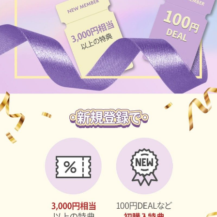
ブラウン
チョコ
グレー
ブラック
ヘーゼル
グリーン
ブルー
ピンク
透明
乱視用
ハロウィンカラコン
ケア用品
レビュー
EYEしてる
総合掲示板