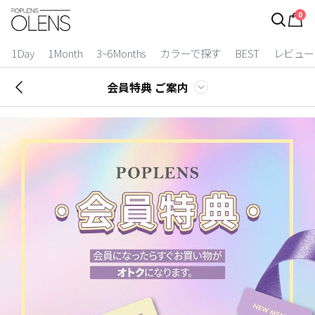
0
ログイン
お得逃しています。
|
1Day
1Month
3~6Months
カラーで探す
BEST
レビュー
カラコン比較
会員特典 ご案内
今月限定特典
ベスト
カラコン
装着期間
1 Day
2 Weeks
1 Month
3~6 Months
よりどりキット
カラー