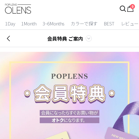
0
ログイン
お得逃しています。
|
1Day
1Month
3~6Months
カラーで探す
BEST
レビュー
カラコン比較
会員特典 ご案内
今月限定特典
ベスト
カラコン
装着期間
1 Day
2 Weeks
1 Month
3~6 Months
よりどりキット
カラー