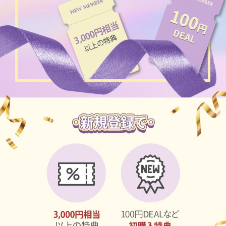
ブラウン
チョコ
グレー
ブラック
ヘーゼル
グリーン
ブルー
ピンク
透明
乱視用
ハロウィンカラコン
ケア用品
レビュー
EYEしてる
総合掲示板