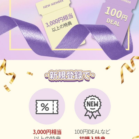
ブラウン
チョコ
グレー
ブラック
ヘーゼル
グリーン
ブルー
ピンク
透明
乱視用
ハロウィンカラコン
ケア用品
レビュー
EYEしてる
総合掲示板