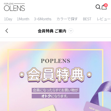
0
ログイン
お得逃しています。
|
1Day
1Month
3~6Months
カラーで探す
BEST
レビュー
カラコン比較
会員特典 ご案内
今月限定特典
ベスト
カラコン
装着期間
1 Day
2 Weeks
1 Month
3~6 Months
よりどりキット
カラー