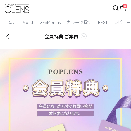
0
ログイン
お得逃しています。
|
1Day
1Month
3~6Months
カラーで探す
BEST
レビュー
カラコン比較
会員特典 ご案内
今月限定特典
ベスト
カラコン
装着期間
1 Day
2 Weeks
1 Month
3~6 Months
よりどりキット
カラー