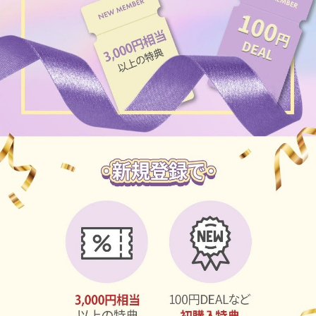
ブラウン
チョコ
グレー
ブラック
ヘーゼル
グリーン
ブルー
ピンク
透明
乱視用
ハロウィンカラコン
ケア用品
レビュー
EYEしてる
総合掲示板