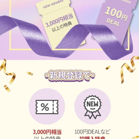
ブラウン
チョコ
グレー
ブラック
ヘーゼル
グリーン
ブルー
ピンク
透明
乱視用
ハロウィンカラコン
ケア用品
レビュー
EYEしてる
総合掲示板