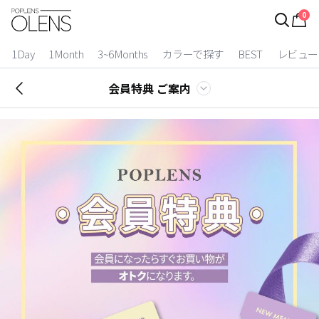
0
ログイン
お得逃しています。
|
1Day
1Month
3~6Months
カラーで探す
BEST
レビュー
カラコン比較
会員特典 ご案内
今月限定特典
ベスト
カラコン
装着期間
1 Day
2 Weeks
1 Month
3~6 Months
よりどりキット
カラー