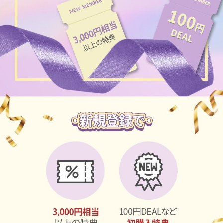
ブラウン
チョコ
グレー
ブラック
ヘーゼル
グリーン
ブルー
ピンク
透明
乱視用
ハロウィンカラコン
ケア用品
レビュー
EYEしてる
総合掲示板