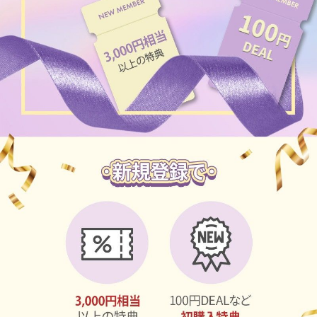
ブラウン
チョコ
グレー
ブラック
ヘーゼル
グリーン
ブルー
ピンク
透明
乱視用
ハロウィンカラコン
ケア用品
レビュー
EYEしてる
総合掲示板