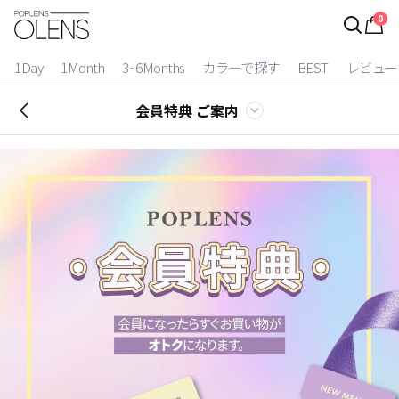
0
ログイン
お得逃しています。
|
1Day
1Month
3~6Months
カラーで探す
BEST
レビュー
カラコン比較
会員特典 ご案内
今月限定特典
ベスト
カラコン
装着期間
1 Day
2 Weeks
1 Month
3~6 Months
よりどりキット
カラー