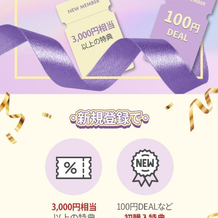
ブラウン
チョコ
グレー
ブラック
ヘーゼル
グリーン
ブルー
ピンク
透明
乱視用
ハロウィンカラコン
ケア用品
レビュー
EYEしてる
総合掲示板