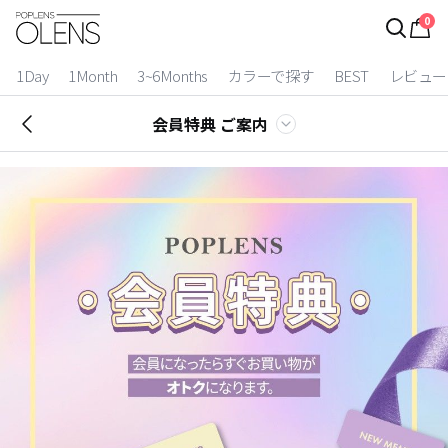
0
ログイン
お得逃しています。
|
1Day
1Month
3~6Months
カラーで探す
BEST
レビュー
カラコン比較
会員特典 ご案内
今月限定特典
ベスト
カラコン
装着期間
1 Day
2 Weeks
1 Month
3~6 Months
よりどりキット
カラー