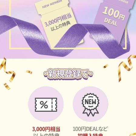
ブラウン
チョコ
グレー
ブラック
ヘーゼル
グリーン
ブルー
ピンク
透明
乱視用
ハロウィンカラコン
ケア用品
レビュー
EYEしてる
総合掲示板