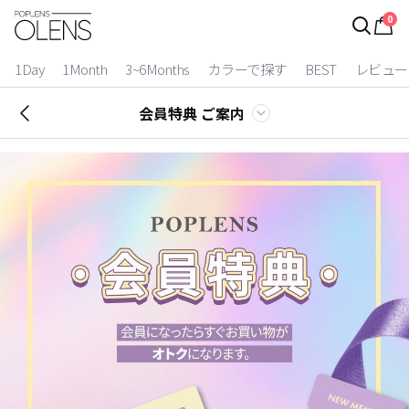
0
ログイン
お得逃しています。
|
1Day
1Month
3~6Months
カラーで探す
BEST
レビュー
カラコン比較
会員特典 ご案内
今月限定特典
ベスト
カラコン
装着期間
1 Day
2 Weeks
1 Month
3~6 Months
よりどりキット
カラー