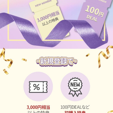
ブラウン
チョコ
グレー
ブラック
ヘーゼル
グリーン
ブルー
ピンク
透明
乱視用
ハロウィンカラコン
ケア用品
レビュー
EYEしてる
総合掲示板