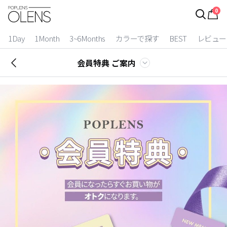
0
ログイン
お得逃しています。
|
1Day
1Month
3~6Months
カラーで探す
BEST
レビュー
カラコン比較
会員特典 ご案内
今月限定特典
ベスト
カラコン
装着期間
1 Day
2 Weeks
1 Month
3~6 Months
よりどりキット
カラー