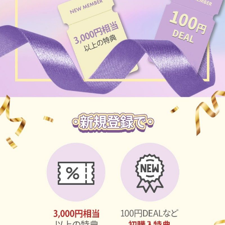
ブラウン
チョコ
グレー
ブラック
ヘーゼル
グリーン
ブルー
ピンク
透明
乱視用
ハロウィンカラコン
ケア用品
レビュー
EYEしてる
総合掲示板