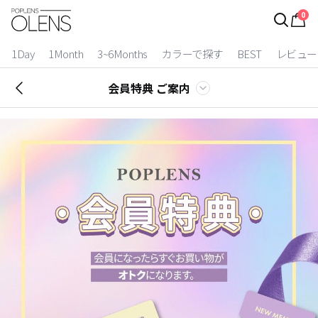
0
ログイン
お得逃しています。
|
1Day
1Month
3~6Months
カラーで探す
BEST
レビュー
カラコン比較
会員特典 ご案内
今月限定特典
ベスト
カラコン
装着期間
1 Day
2 Weeks
1 Month
3~6 Months
よりどりキット
カラー