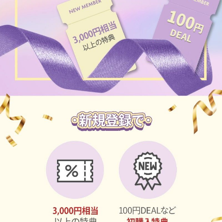
ブラウン
チョコ
グレー
ブラック
ヘーゼル
グリーン
ブルー
ピンク
透明
乱視用
ハロウィンカラコン
ケア用品
レビュー
EYEしてる
総合掲示板