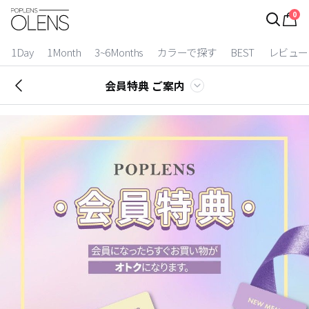
0
ログイン
お得逃しています。
|
1Day
1Month
3~6Months
カラーで探す
BEST
レビュー
カラコン比較
会員特典 ご案内
今月限定特典
ベスト
カラコン
装着期間
1 Day
2 Weeks
1 Month
3~6 Months
よりどりキット
カラー