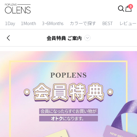
0
ログイン
お得逃しています。
|
1Day
1Month
3~6Months
カラーで探す
BEST
レビュー
カラコン比較
会員特典 ご案内
今月限定特典
ベスト
カラコン
装着期間
1 Day
2 Weeks
1 Month
3~6 Months
よりどりキット
カラー