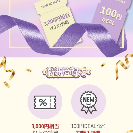
ブラウン
チョコ
グレー
ブラック
ヘーゼル
グリーン
ブルー
ピンク
透明
乱視用
ハロウィンカラコン
ケア用品
レビュー
EYEしてる
総合掲示板